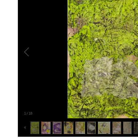
1
/
18